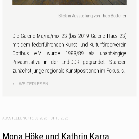
Blick in Ausstellung von Theo Böttcher
Die Galerie Ma/rie/mix 23 (bis 2019 Galerie Haus 23)
mit dem federführenden Kunst- und Kulturförderverein
Cottbus e.V. wurde 1988/89 als unabhängige
Privatinitiative in der End-DDR gegründet. Standen
zunächst junge regionale Kunstpositionen im Fokus, so
zeigte aber auch schon die Eröffnungsausstellung
WEITERLESEN
„Bemalte Faltrollos 3“ (September 1989), dass weit
über den Tellerrand hinausgeschaut wurde. Neben
hiesigen Künstler*innen wie Hans Scheuerecker,
Matthias Körner, Mona Höke, Dieter Zimmermann oder
AUSSTELLUNG
/
15.08.2026 - 31.10.2026
Solveig K. Bolduan, waren es bei den über 200
Ausstellungen auch immer wieder experimentelle
Mona Höke und Kathrin Karra