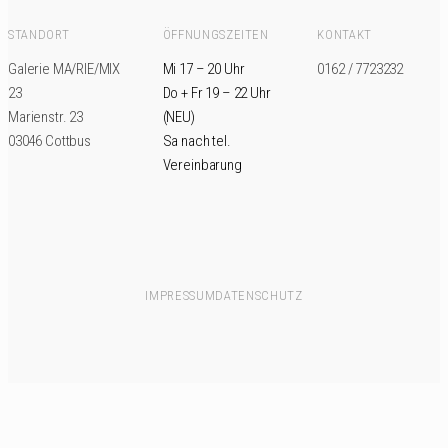
STANDORT
ÖFFNUNGSZEITEN
KONTAKT
Galerie MA/RIE/MIX
Mi 17 – 20 Uhr
0162 / 7723232
23
Do + Fr 19 – 22 Uhr
Marienstr. 23
(NEU)
03046 Cottbus
Sa nach tel.
Vereinbarung
IMPRESSUM
DATENSCHUTZ